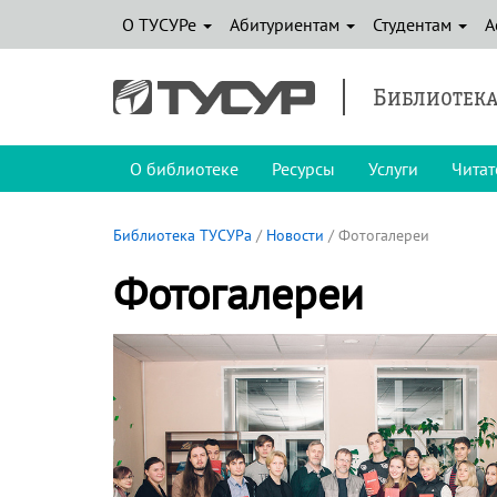
О ТУСУРе
Абитуриентам
Студентам
А
Библиотека
О библиотеке
Ресурсы
Услуги
Читат
Библиотека ТУСУРа
/
Новости
/ Фотогалереи
Фотогалереи